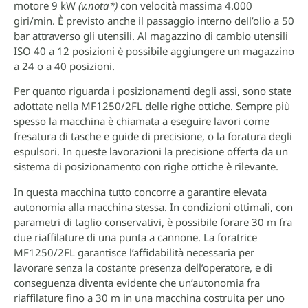
motore 9 kW
(v.nota*)
con velocità massima 4.000
giri/min. È previsto anche il passaggio interno dell’olio a 50
bar attraverso gli utensili. Al magazzino di cambio utensili
ISO 40 a 12 posizioni è possibile aggiungere un magazzino
a 24 o a 40 posizioni.
Per quanto riguarda i posizionamenti degli assi, sono state
adottate nella MF1250/2FL delle righe ottiche. Sempre più
spesso la macchina è chiamata a eseguire lavori come
fresatura di tasche e guide di precisione, o la foratura degli
espulsori. In queste lavorazioni la precisione offerta da un
sistema di posizionamento con righe ottiche è rilevante.
In questa macchina tutto concorre a garantire elevata
autonomia alla macchina stessa. In condizioni ottimali, con
parametri di taglio conservativi, è possibile forare 30 m fra
due riaffilature di una punta a cannone. La foratrice
MF1250/2FL garantisce l’affidabilità necessaria per
lavorare senza la costante presenza dell’operatore, e di
conseguenza diventa evidente che un’autonomia fra
riaffilature fino a 30 m in una macchina costruita per uno