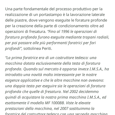
Una parte fondamentale del processo produttivo per la
realizzazione di un portastampo è la lavorazione laterale
delle piastre, dove vengono eseguite le forature profonde
per la creazione della parte di condizionamento oltre ad
operazioni di fresatura.
“Fino al 1996 le operazioni di
foratura profonda furono eseguite mediante trapani radiali,
per poi passare alle più performanti foratrici per fori
profondi”
, sottolinea Periti.
“La prima foratrice era di un costruttore tedesco: una
macchina dotata esclusivamente della testa di foratura
profonda. Quando sul mercato è apparsa invece I.M.S.A., ha
introdotto una novità molto interessante per le nostre
esigenze applicative e che le altre macchine non avevano:
una doppia testa per eseguire sia le operazioni di foratura
profonda che quelle di fresatura. Nel 2002 decidemmo
quindi di acquistare la nostra prima macchina I.M.S.A., ed
esattamente il modello MF 1000BB. Viste le elevate
prestazioni della macchina, nel 2007 sostituimmo la
foratrice del costruttore tedesco con una seconda macchina