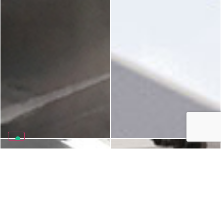
FORATRICI FORI
OCCASIONI
PROFONDI PER
Foratrici per fori profondi
04.
APPLICAZIONI SPECIALI
IMSA, nuove in pronta
consegna, usate e con
Sviluppiamo e realizziamo
retrofit completo del
macchine di foratura
costruttore.
profonda speciali per