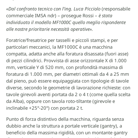
«Dal confronto tecnico con l’ing. Luca Picciolo
(responsabile
commerciale IMSA ndr) – prosegue Rossi –
è stata
individuato il modello MF1000C quello meglio rispondente
alle nostre prioritarie necessità operative».
Foratrice/fresatrice per tasselli e piccoli stampi, e per
particolari meccanici, la MF1000C è una macchina
compatta, adatta anche alla foratura disassata (fuori asse)
di pezzi cilindrici. Provvista di asse orizzontale X di 1.000
mm, verticale Y di 520 mm, con profondità massima di
foratura di 1.000 mm, per diametri ottimali da 4 a 25 mm
dal pieno, può essere equipaggiata con tipologie di tavole
diverse, secondo le geometrie di lavorazione richieste: con
tavole girevoli aventi portata da 2 o 4 t (come quella scelta
da Alba), oppure con tavola roto-tiltante (girevole e
inclinabile +25°-20°) con portata 2 t.
Punto di forza distintivo della macchina, riguarda senza
dubbio anche la struttura a portale verticale (gantry), a
beneficio della massima rigidità, con un montante gantry