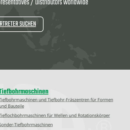
resentatives / Distributors worldwide
ERTRETER SUCHEN
Tiefbohrmaschinen
Tiefbohrmaschinen und Tiefbohr-Fräszentren für Formen
und Bauteile
Tieflochbohrmaschinen für Wellen und Rotationskörper
Sonder-Tiefbohrmaschinen