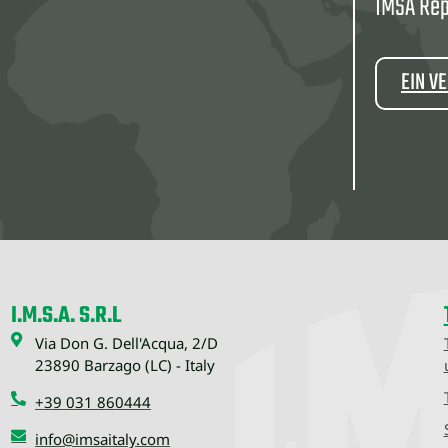
IMSA Rep
EIN V
I.M.S.A. S.R.L
Via Don G. Dell'Acqua, 2/D
23890 Barzago (LC) - Italy
+39 031 860444
info@imsaitaly.com