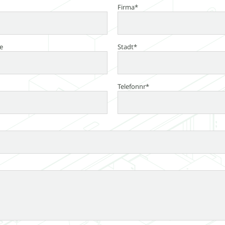
Firma*
e
Stadt*
Telefonnr*