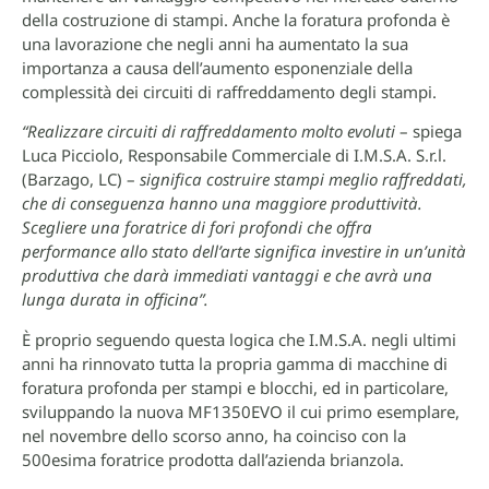
della costruzione di stampi. Anche la foratura profonda è
una lavorazione che negli anni ha aumentato la sua
importanza a causa dell’aumento esponenziale della
complessità dei circuiti di raffreddamento degli stampi.
“Realizzare circuiti di raffreddamento molto evoluti
– spiega
Luca Picciolo, Responsabile Commerciale di I.M.S.A. S.r.l.
(Barzago, LC) –
significa costruire stampi meglio raffreddati,
che di conseguenza hanno una maggiore produttività.
Scegliere una foratrice di fori profondi che offra
performance allo stato dell’arte significa investire in un’unità
produttiva che darà immediati vantaggi e che avrà una
lunga durata in officina”.
È proprio seguendo questa logica che I.M.S.A. negli ultimi
anni ha rinnovato tutta la propria gamma di macchine di
foratura profonda per stampi e blocchi, ed in particolare,
sviluppando la nuova MF1350EVO il cui primo esemplare,
nel novembre dello scorso anno, ha coinciso con la
500esima foratrice prodotta dall’azienda brianzola.