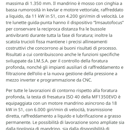
massima di 1.350 mm. Il mandrino è mosso con cinghia a
bassa rumorosità in kevlar e motore vettoriale, raffreddato
a liquido, da 11 kW in S1, con 4.200 giri/min di velocità. Le
tre lunette guida-punta hanno il dispositivo “Imsautofocus”
per conservare la reciproca distanza fra le bussole
antivibranti durante tutta la fase di foratura; inoltre la
scatola trucioli fissa mantiene i precisi allineamenti
costruttivi che concorrono ai buoni risultati di processo.
Risultati a cui contribuiscono anche le funzioni specifiche
sviluppate da I.M.S.A. per il controllo della foratura
profonda, nonché gli impianti ausiliari di raffreddamento e
filtrazione dell’olio e la nuova gestione della pressione a
mezzo inverter e programmazione da CNC.
Per tutte le lavorazioni di contorno rispetto alla foratura
profonda, la testa di fresatura ISO 40 della MF1350EVO è
equipaggiata con un motore mandrino asincrono da 18
kW in S1, con 6.000 giri/min di velocità, trasmissione
diretta, raffreddamento a liquido e lubrificazione a grasso
permanente. Le possibilità di lavorazione sono ampliate sia
dalla tipologia di mandrino, sia dalla disponibilità di