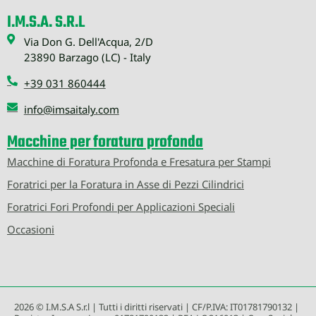
I.M.S.A. S.R.L
Via Don G. Dell'Acqua, 2/D
23890 Barzago (LC) - Italy
+39 031 860444
info@imsaitaly.com
Macchine per foratura profonda
Macchine di Foratura Profonda e Fresatura per Stampi
Foratrici per la Foratura in Asse di Pezzi Cilindrici
Foratrici Fori Profondi per Applicazioni Speciali
Occasioni
2026 © I.M.S.A S.r.l | Tutti i diritti riservati | CF/P.IVA: IT01781790132 |