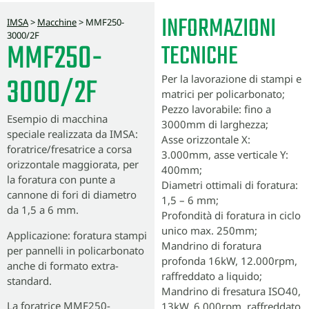
INFORMAZIONI
IMSA
>
Macchine
>
MMF250-
3000/2F
MMF250-
TECNICHE
3000/2F
Per la lavorazione di stampi e
matrici per policarbonato;
Pezzo lavorabile: fino a
Esempio di macchina
3000mm di larghezza;
speciale realizzata da IMSA:
Asse orizzontale X:
foratrice/fresatrice a corsa
3.000mm, asse verticale Y:
orizzontale maggiorata, per
400mm;
la foratura con punte a
Diametri ottimali di foratura:
cannone di fori di diametro
1,5 – 6 mm;
da 1,5 a 6 mm.
Profondità di foratura in ciclo
unico max. 250mm;
Applicazione: foratura stampi
Mandrino di foratura
per pannelli in policarbonato
profonda 16kW, 12.000rpm,
anche di formato extra-
raffreddato a liquido;
standard.
Mandrino di fresatura ISO40,
La foratrice MMF250-
13kW, 6.000rpm, raffreddato