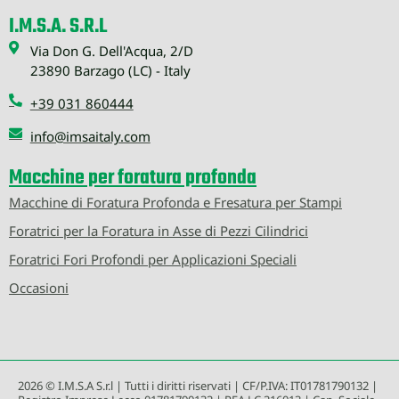
I.M.S.A. S.R.L
Via Don G. Dell'Acqua, 2/D
23890 Barzago (LC) - Italy
+39 031 860444
info@imsaitaly.com
Macchine per foratura profonda
Macchine di Foratura Profonda e Fresatura per Stampi
Foratrici per la Foratura in Asse di Pezzi Cilindrici
Foratrici Fori Profondi per Applicazioni Speciali
Occasioni
2026 © I.M.S.A S.r.l | Tutti i diritti riservati | CF/P.IVA: IT01781790132 |