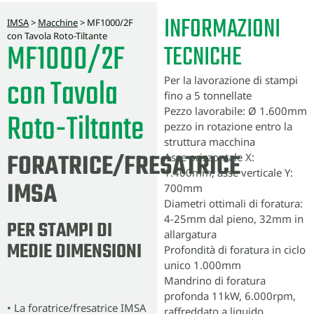
INFORMAZIONI
IMSA
>
Macchine
>
MF1000/2F
con Tavola Roto-Tiltante
MF1000/2F
TECNICHE
con Tavola
Per la lavorazione di stampi
fino a 5 tonnellate
Pezzo lavorabile: Ø 1.600mm
Roto-Tiltante
pezzo in rotazione entro la
struttura macchina
FORATRICE/FRESATRICE
Asse orizzontale X:
1.400mm, asse verticale Y:
IMSA
700mm
Diametri ottimali di foratura:
4-25mm dal pieno, 32mm in
PER STAMPI DI
allargatura
MEDIE DIMENSIONI
Profondità di foratura in ciclo
unico 1.000mm
Mandrino di foratura
profonda 11kW, 6.000rpm,
• La foratrice/fresatrice IMSA
raffreddato a liquido